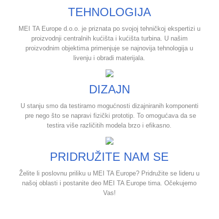
TEHNOLOGIJA
MEI TA Europe d.o.o. je priznata po svojoj tehničkoj ekspertizi u
proizvodnji centralnih kućišta i kućišta turbina. U našim
proizvodnim objektima primenjuje se najnovija tehnologija u
livenju i obradi materijala.
DIZAJN
U stanju smo da testiramo mogućnosti dizajniranih komponenti
pre nego što se napravi fizički prototip. To omogućava da se
testira više različitih modela brzo i efikasno.
PRIDRUŽITE NAM SE
Želite li poslovnu priliku u MEI TA Europe? Pridružite se lideru u
našoj oblasti i postanite deo MEI TA Europe tima. Očekujemo
Vas!