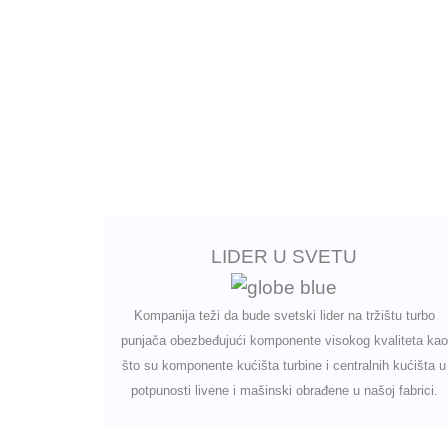
LIDER U SVETU
Kompanija teži da bude svetski lider na tržištu turbo
punjača obezbeđujući komponente visokog kvaliteta kao
što su komponente kućišta turbine i centralnih kućišta u
potpunosti livene i mašinski obrađene u našoj fabrici.