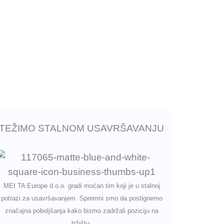
TEŽIMO STALNOM USAVRŠAVANJU
MEI TA Europe d.o.o. gradi moćan tim koji je u stalnoj
potrazi za usavršavanjem. Spremni smo da postignemo
značajna poboljšanja kako bismo zadržali poziciju na
tržištu.