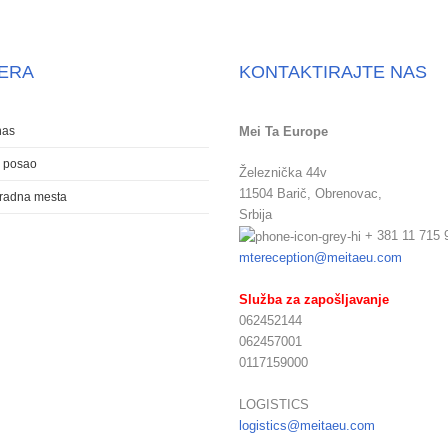
JERA
KONTAKTIRAJTE NAS
nas
Mei Ta Europe
a posao
Železnička 44v
11504 Barič,
Obrenovac,
 radna mesta
Srbija
+ 381 11 715 
mtereception@meitaeu.com
Služba za zapošljavanje
062452144
062457001
0117159000
LOGISTICS
logistics@meitaeu.com