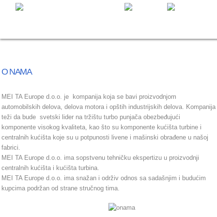
O NAMA
MEI TA Europe d.o.o. je kompanija koja se bavi proizvodnjom
automobilskih delova, delova motora i opštih industrijskih delova. Kompanija
teži da bude svetski lider na tržištu turbo punjača obezbeđujući
komponente visokog kvaliteta, kao što su komponente kućišta turbine i
centralnih kućišta koje su u potpunosti livene i mašinski obrađene u našoj
fabrici.
MEI TA Europe d.o.o. ima sopstvenu tehničku ekspertizu u proizvodnji
centralnih kućišta i kućišta turbina.
MEI TA Europe d.o.o. ima snažan i održiv odnos sa sadašnjim i budućim
kupcima podržan od strane stručnog tima.