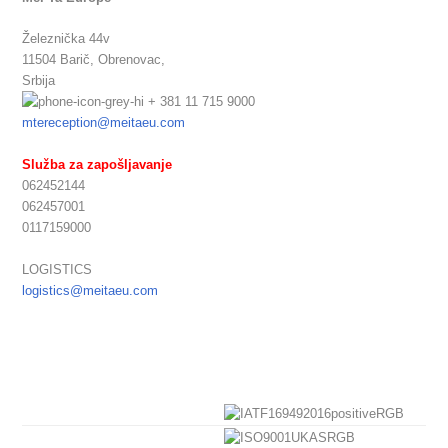
Železnička 44v
11504 Barič,
Obrenovac,
Srbija
+ 381 11 715 9000
mtereception@meitaeu.com
Služba za zapošljavanje
062452144
062457001
0117159000
LOGISTICS
logistics@meitaeu.com