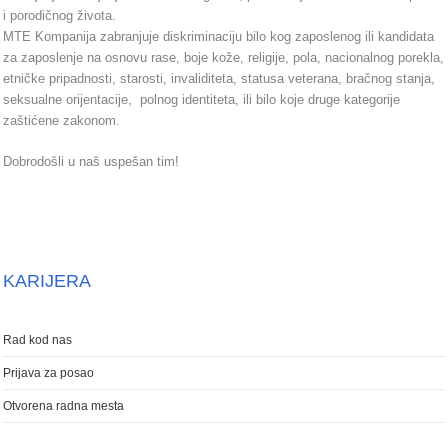
i porodičnog života.
MTE Kompanija zabranjuje diskriminaciju bilo kog zaposlenog ili kandidata
za zaposlenje na osnovu rase, boje kože, religije, pola, nacionalnog porekla,
etničke pripadnosti, starosti, invaliditeta, statusa veterana, bračnog stanja,
seksualne orijentacije, polnog identiteta, ili bilo koje druge kategorije
zaštićene zakonom.
Dobrodošli u naš uspešan tim!
KARIJERA
Rad kod nas
Prijava za posao
Otvorena radna mesta