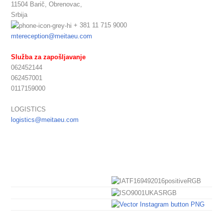
11504 Barič,
Obrenovac,
Srbija
+ 381 11 715 9000
mtereception@meitaeu.com
Služba za zapošljavanje
062452144
062457001
0117159000
LOGISTICS
logistics@meitaeu.com