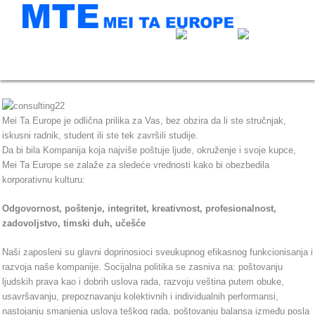
Mei Ta Europe je odlična prilika za Vas, bez obzira da li ste stručnjak,
iskusni radnik, student ili ste tek završili studije.
Da bi bila Kompanija koja najviše poštuje ljude, okruženje i svoje kupce,
Mei Ta Europe se zalaže za sledeće vrednosti kako bi obezbedila
korporativnu kulturu:
Odgovornost, poštenje, integritet, kreativnost, profesionalnost,
zadovoljstvo, timski duh, učešće
Naši zaposleni su glavni doprinosioci sveukupnog efikasnog funkcionisanja i
razvoja naše kompanije. Socijalna politika se zasniva na: poštovanju
ljudskih prava kao i dobrih uslova rada, razvoju veština putem obuke,
usavršavanju, prepoznavanju kolektivnih i individualnih performansi,
nastojanju smanjenja uslova teškog rada, poštovanju balansa između posla