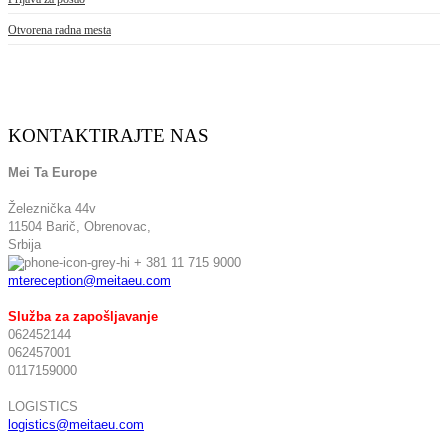
Otvorena radna mesta
KONTAKTIRAJTE NAS
Mei Ta Europe
Železnička 44v
11504 Barič,
Obrenovac,
Srbija
+ 381 11 715 9000
mtereception@meitaeu.com
Služba za zapošljavanje
062452144
062457001
0117159000
LOGISTICS
logistics@meitaeu.com