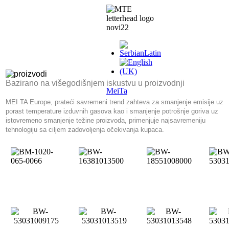
Bazirano na višegodišnjem iskustvu u proizvodnji
MeiTa
MEI TA Europe, prateći savremeni trend zahteva za smanjenje emisije uz
porast temperature izduvnih gasova kao i smanjenje potrošnje goriva uz
istovremeno smanjenje težine proizvoda, primenjuje najsavremeniju
tehnologiju sa ciljem zadovoljenja očekivanja kupaca.