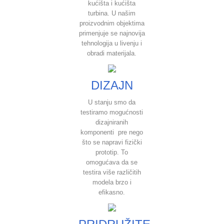
kućišta i kućišta
turbina. U našim
proizvodnim objektima
primenjuje se najnovija
tehnologija u livenju i
obradi materijala.
DIZAJN
U stanju smo da
testiramo mogućnosti
dizajniranih
komponenti pre nego
što se napravi fizički
prototip. To
omogućava da se
testira više različitih
modela brzo i
efikasno.