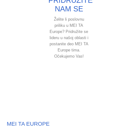
PRIDRUŽITE
NAM SE
Želite li poslovnu
priliku u MEI TA
Europe? Pridružite se
lideru u našoj oblasti i
postanite deo MEI TA
Europe tima.
Očekujemo Vas!
MEI TA EUROPE