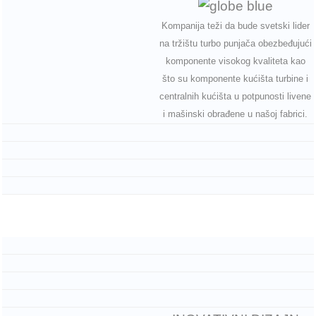
Kompanija teži da bude svetski lider
na tržištu turbo punjača obezbeđujući
komponente visokog kvaliteta kao
što su komponente kućišta turbine i
centralnih kućišta u potpunosti livene
i mašinski obrađene u našoj fabrici.