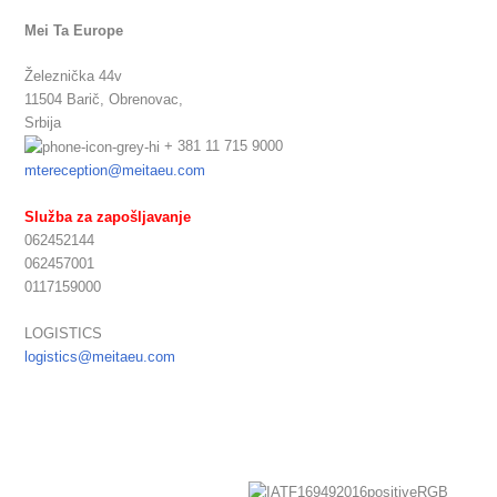
Mei Ta Europe
Železnička 44v
11504 Barič,
Obrenovac,
Srbija
+ 381 11 715 9000
mtereception@meitaeu.com
Služba za zapošljavanje
062452144
062457001
0117159000
LOGISTICS
logistics@meitaeu.com