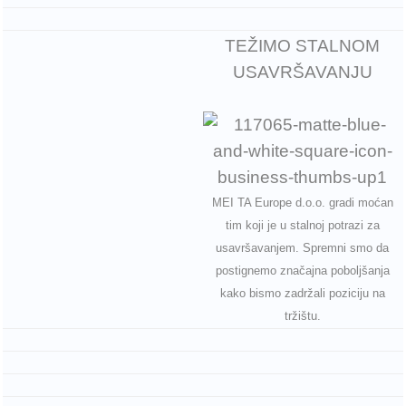
TEŽIMO STALNOM
USAVRŠAVANJU
MEI TA Europe d.o.o. gradi moćan
tim koji je u stalnoj potrazi za
usavršavanjem. Spremni smo da
postignemo značajna poboljšanja
kako bismo zadržali poziciju na
tržištu.